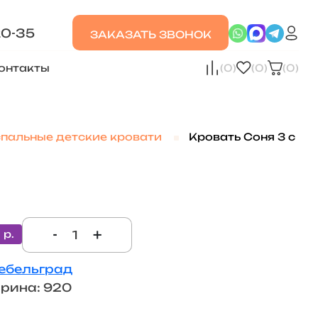
20-35
ЗАКАЗАТЬ ЗВОНОК
онтакты
(0)
(0)
(0)
пальные детские кровати
Кровать Соня 3 с
-
+
 р.
ебельград
рина: 920