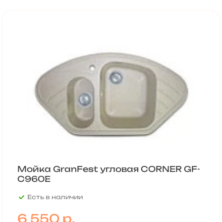
Мойка GranFest угловая CORNER GF-
C960E
Есть в наличии
6 550
р.