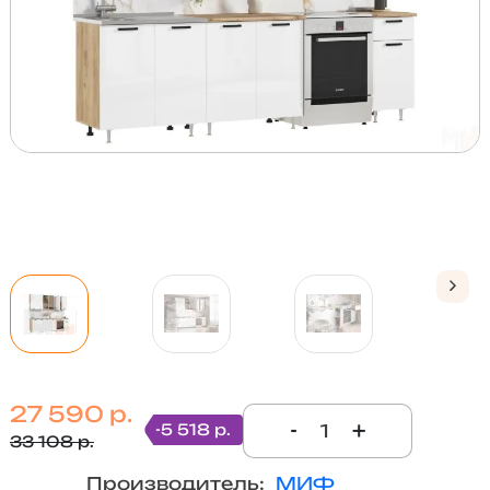
27 590 р.
-
+
-5 518 р.
33 108 р.
Производитель:
МИФ