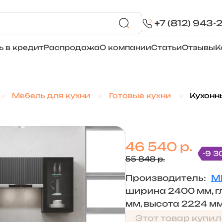
+
7 (812) 943-
ь в кредит
Распродажа
О компании
Статьи
Отзывы
К
Мебель для кухни
Готовые кухни
Кухонн
46 540 р.
-9 3
55 848 р.
Производитель:
М
ширина 2400 мм, г
мм, высота 2224 м
Этот товар купил