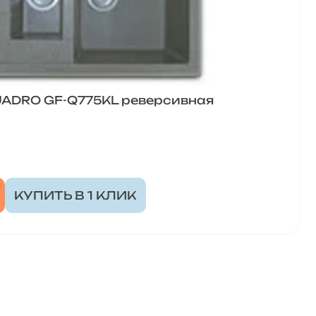
UADRO GF-Q775KL реверсивная
КУПИТЬ В 1 КЛИК