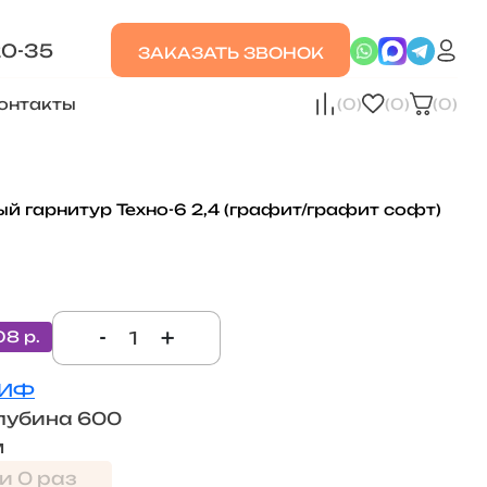
20-35
ЗАКАЗАТЬ ЗВОНОК
онтакты
(0)
(0)
(0)
ый гарнитур Техно-6 2,4 (графит/графит софт)
-
+
08 р.
ИФ
лубина 600
м
и 0 раз