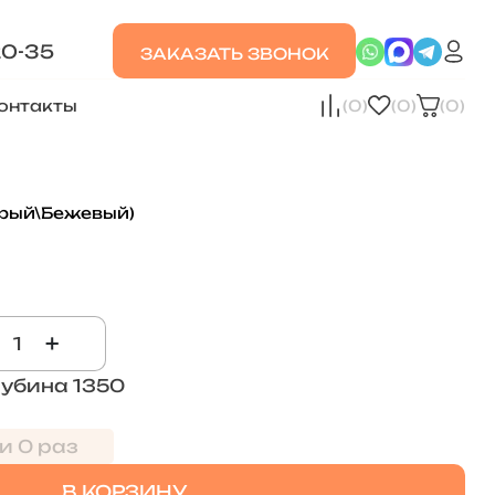
20-35
ЗАКАЗАТЬ ЗВОНОК
онтакты
(0)
(0)
(0)
ерый\Бежевый)
+
лубина 1350
и 0 раз
В КОРЗИНУ