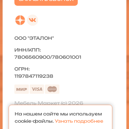
ООО "ЭТАЛОН"
ИНН/КПП:
7806560900/780601001
ОГРН:
1197847119238
Мебель Маркет (с) 2026
На нашем сайте мы используем
Политика конфиденциальности
|
cookie-файлы.
Узнать подробнее
Карта сайта