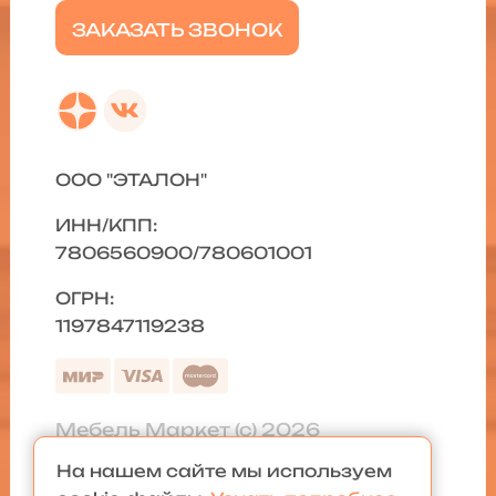
ЗАКАЗАТЬ ЗВОНОК
ООО "ЭТАЛОН"
ИНН/КПП:
7806560900/780601001
ОГРН:
1197847119238
Мебель Маркет (с) 2026
На нашем сайте мы используем
Политика конфиденциальности
|