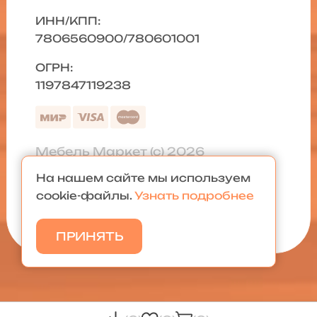
ИНН/КПП:
7806560900/780601001
ОГРН:
1197847119238
Мебель Маркет (с) 2026
На нашем сайте мы используем
Политика конфиденциальности
|
cookie-файлы.
Узнать подробнее
Карта сайта
ПРИНЯТЬ