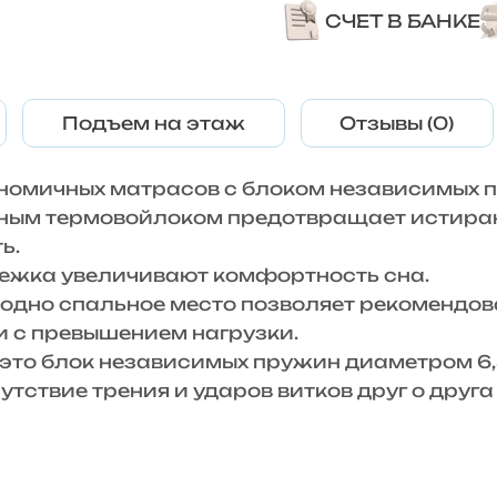
СЧЕТ В БАНКЕ
Подъем на этаж
Отзывы (0)
номичных матрасов с блоком независимых 
ным термовойлоком предотвращает истирани
ь.
стежка увеличивают комфортность сна.
а одно спальное место позволяет рекомендо
и с превышением нагрузки.
это блок независимых пружин диаметром 6,5
тствие трения и ударов витков друг о друг