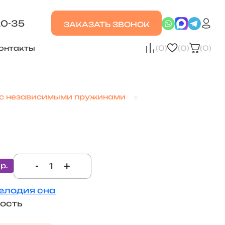
20-35
ЗАКАЗАТЬ ЗВОНОК
онтакты
(0)
(0)
(0)
с независимыми пружинами
-
+
 р.
елодия сна
кость