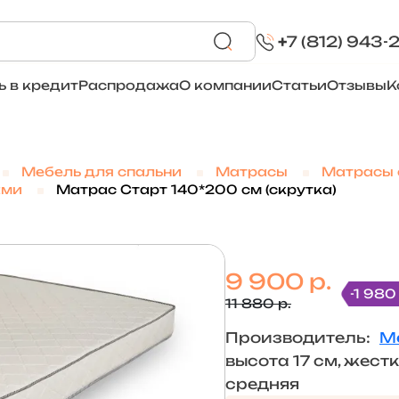
+
7 (812) 943-
ь в кредит
Распродажа
О компании
Статьи
Отзывы
К
Мебель для спальни
Матрасы
Матрасы 
ами
Матрас Старт 140*200 см (скрутка)
9 900 р.
-1 980
11 880 р.
Производитель:
М
высота 17 см, жест
средняя