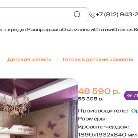
+
7 (812) 943-
ь в кредит
Распродажа
О компании
Статьи
Отзывы
К
Детская мебель
Готовые детские комнаты
48 590 р.
-9 7
58 308 р.
Производитель:
О
Размеры:
Кровать-чердак:
1890х1932х840 мм