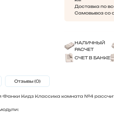
Доставка по в
Самовывоз со с
НАЛИЧНЫЙ
РАСЧЕТ
СЧЕТ В БАНКЕ
Отзывы (0)
и Фанки Кидз Классика комната №4 рассчит
 модули: