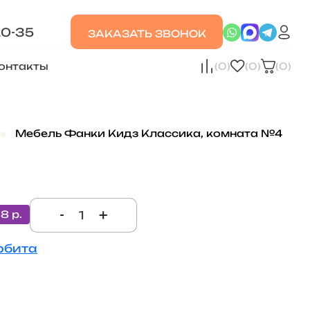
20-35
ЗАКАЗАТЬ ЗВОНОК
онтакты
(0)
(0)
(0)
Мебель Фанки Кидз Классика, комната №4
-
+
18 р.
рбита