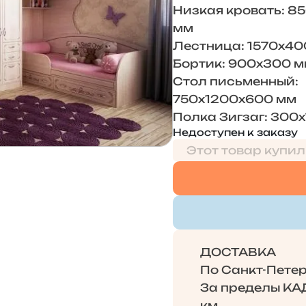
Низкая кровать: 8
мм
Лестница: 1570х4
Бортик: 900х300 
Стол письменный:
750х1200х600 мм
Полка Зигзаг: 300
Недоступен к заказу
Этот товар купил
ДОСТАВКА
По Санкт-Петерб
За пределы КАД 
км