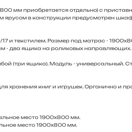
х800 мм приобретается отдельно) с приставн
им ярусом в конструкции предусмотрен шка
3/17 и текстилем. Размер под матрас - 1900х
ним - два ящика на роликовых направляющих.
умбой (три ящика). Модуль - универсальный.
т для хранения книг и игрушек. Органично и п
альное место 1900х800 мм.
льное место 1900х800 мм.