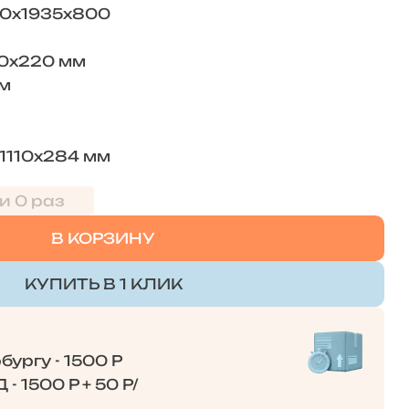
50х1935х800
00х220 мм
мм
х1110х284 мм
и 0 раз
В КОРЗИНУ
КУПИТЬ В 1 КЛИК
ургу - 1500 Р
- 1500 Р + 50 Р/