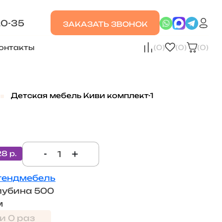
20-35
ЗАКАЗАТЬ ЗВОНОК
онтакты
(0)
(0)
(0)
Детская мебель Киви комплект-1
-
+
28 р.
тендмебель
лубина 500
м
и 0 раз