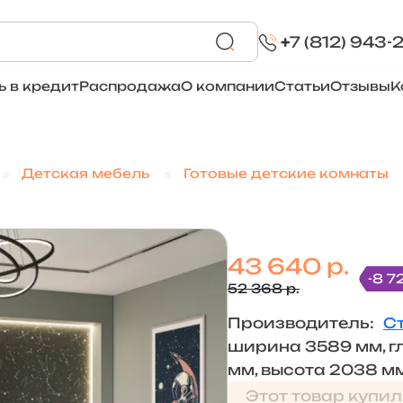
+
7 (812) 943-
ь в кредит
Распродажа
О компании
Статьи
Отзывы
К
Детская мебель
Готовые детские комнаты
43 640 р.
-8 7
52 368 р.
Производитель:
С
ширина 3589 мм, г
мм, высота 2038 м
Этот товар купил