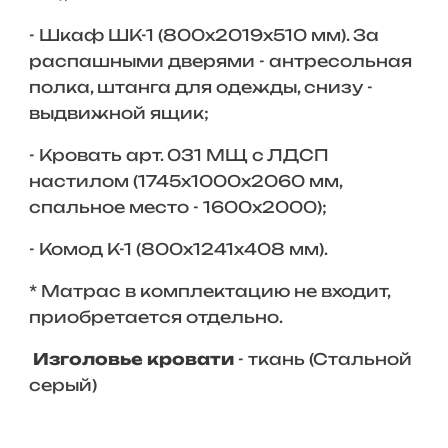
- Шкаф ШК-1 (800х2019х510 мм). За
распашными дверями - антресольная
полка, штанга для одежды, снизу -
выдвижной ящик;
- Кровать арт. 031 МЩ с ЛДСП
настилом (1745х1000х2060 мм,
спальное место - 1600х2000);
- Комод К-1 (800х1241х408 мм).
* Матрас в комплектацию не входит,
приобретается отдельно.
Изголовье кровати
- ткань (Стальной
серый)