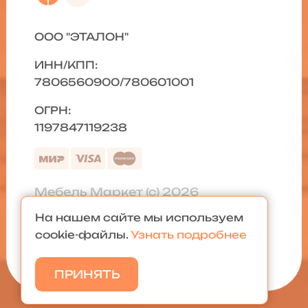
ООО "ЭТАЛОН"
ИНН/КПП:
7806560900/780601001
ОГРН:
1197847119238
Мебель Маркет (с) 2026
На нашем сайте мы используем
Политика конфиденциальности
|
cookie-файлы.
Узнать подробнее
Карта сайта
ПРИНЯТЬ