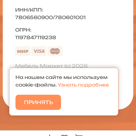
ИНН/КПП:
7806560900/780601001
ОГРН:
1197847119238
Мебель Маркет (с) 2026
На нашем сайте мы используем
Политика конфиденциальности
|
cookie-файлы.
Узнать подробнее
Карта сайта
ПРИНЯТЬ