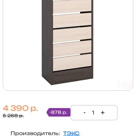
4 390 р.
-
+
-878 р.
5 268 р.
Производитель:
ТЭКС