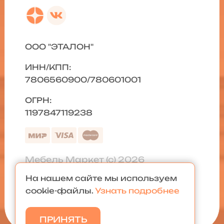
ООО "ЭТАЛОН"
ИНН/КПП:
7806560900/780601001
ОГРН:
1197847119238
Мебель Маркет (с) 2026
На нашем сайте мы используем
Политика конфиденциальности
|
cookie-файлы.
Узнать подробнее
Карта сайта
ПРИНЯТЬ