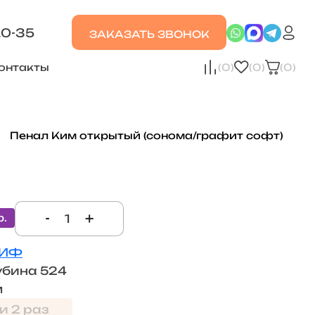
20-35
ЗАКАЗАТЬ ЗВОНОК
онтакты
(0)
(0)
(0)
Пенал Ким открытый (сонома/графит софт)
-
+
р.
ИФ
убина 524
м
и 2 раз