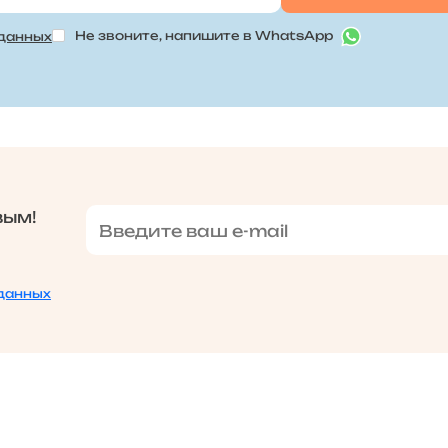
Не звоните, напишите в WhatsApp
 данных
вым!
данных