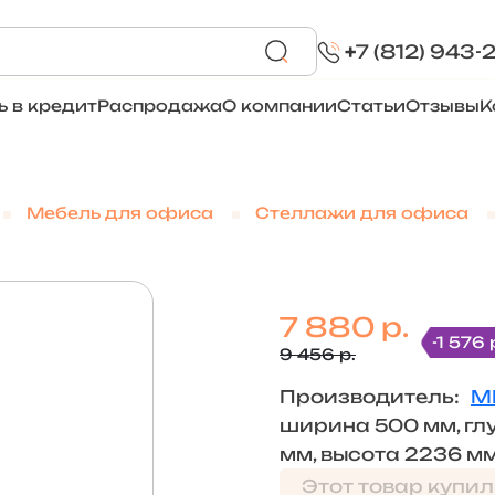
+
7 (812) 943-
ь в кредит
Распродажа
О компании
Статьи
Отзывы
К
Мебель для офиса
Стеллажи для офиса
7 880 р.
-1 576 
9 456 р.
Производитель:
М
ширина 500 мм, гл
мм, высота 2236 м
Этот товар купил