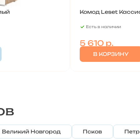
лый
Комод Leset Касси
Есть в наличии
5 610
р.
В КОРЗИНУ
ов
Великий Новгород
Псков
Петр