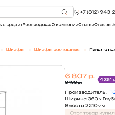
+
7 (812) 943-
ь в кредит
Распродажа
О компании
Статьи
Отзывы
К
Шкафы
Шкафы распашные
Пенал с по
6 807 р.
-1 361 р
8 168 р.
Производитель:
Т
Ширина 360 х Глуб
Высота 2210мм
Этот товар купил