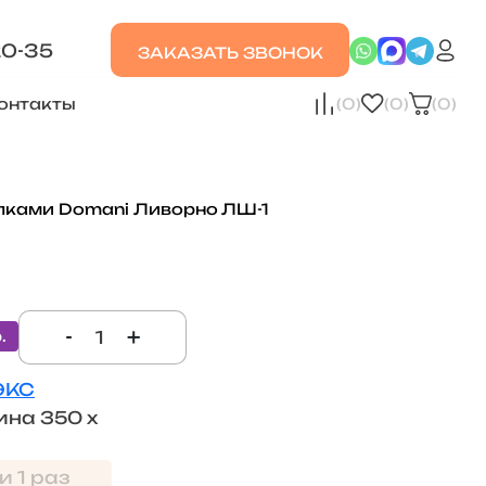
20-35
ЗАКАЗАТЬ ЗВОНОК
онтакты
(0)
(0)
(0)
лками Domani Ливорно ЛШ-1
-
+
.
ЭКС
ина 350 х
и 1 раз