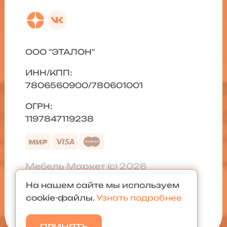
ООО "ЭТАЛОН"
ИНН/КПП:
7806560900/780601001
ОГРН:
1197847119238
Мебель Маркет (с) 2026
На нашем сайте мы используем
Политика конфиденциальности
|
cookie-файлы.
Узнать подробнее
Карта сайта
ПРИНЯТЬ