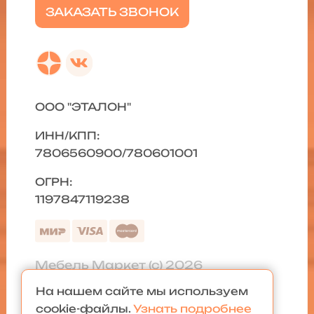
ЗАКАЗАТЬ ЗВОНОК
ООО "ЭТАЛОН"
ИНН/КПП:
7806560900/780601001
ОГРН:
1197847119238
Мебель Маркет (с) 2026
На нашем сайте мы используем
Политика конфиденциальности
|
cookie-файлы.
Узнать подробнее