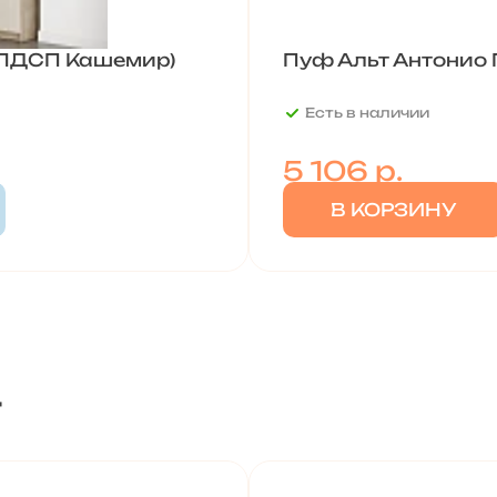
(ЛДСП Кашемир)
Пуф Альт Антонио
Есть в наличии
5 106
р.
В КОРЗИНУ
т