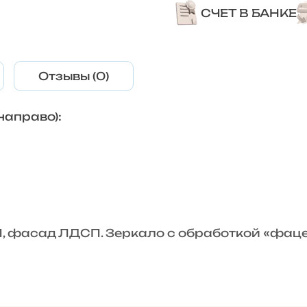
СЧЕТ В БАНКЕ
Отзывы (0)
направо):
 фасад ЛДСП. Зеркало с обработкой «фацет