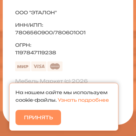
ООО "ЭТАЛОН"
ИНН/КПП:
7806560900/780601001
ОГРН:
1197847119238
Мебель Маркет (с) 2026
На нашем сайте мы используем
Политика конфиденциальности
|
cookie-файлы.
Узнать подробнее
Карта сайта
ПРИНЯТЬ