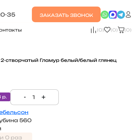
20-35
ЗАКАЗАТЬ ЗВОНОК
онтакты
(0)
(0)
(0)
2-створчатый Гламур белый/белый глянец
-
+
 р.
ебельсон
убина 560
м
и 0 раз