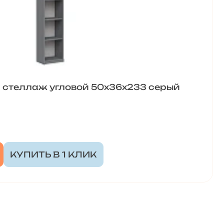
С стеллаж угловой 50х36х233 серый
КУПИТЬ В 1 КЛИК