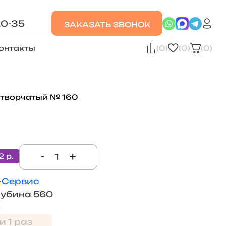
20-35
ЗАКАЗАТЬ ЗВОНОК
онтакты
(0)
(0)
(0)
створчатый № 160
-
+
2 р.
-Сервис
лубина 560
м
и 1 раз