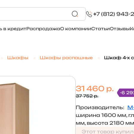
+
7 (812) 943-
ь в кредит
Распродажа
О компании
Статьи
Отзывы
К
Шкафы
Шкафы распашные
Шкаф 4-х 
31 460 р.
-6 29
37 752 р.
Производитель:
М
ширина 1600 мм, г
мм, высота 2180 м
Этот товар купил