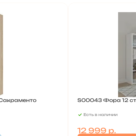
Сакраменто
S00043 Фора 12 ст
Есть в наличии
12 999
р.