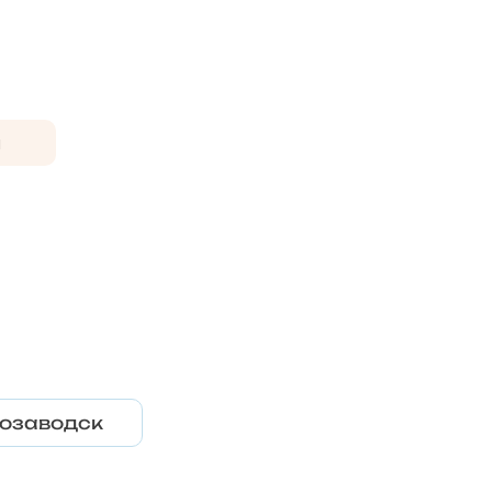
м
озаводск