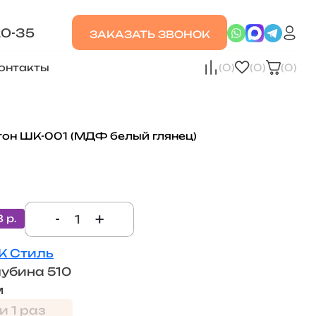
20-35
ЗАКАЗАТЬ ЗВОНОК
онтакты
(0)
(0)
(0)
он ШК-001 (МДФ белый глянец)
-
+
8 р.
К Стиль
лубина 510
м
и 1 раз