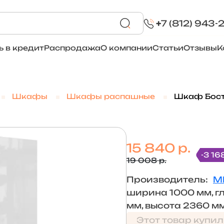
+
7 (812) 943-
ь в кредит
Распродажа
О компании
Статьи
Отзывы
К
Шкафы
Шкафы распашные
Шкаф Бост
15 840 р.
-3 16
19 008 р.
Производитель:
М
ширина 1000 мм, г
мм, высота 2360 м
Этот товар купил