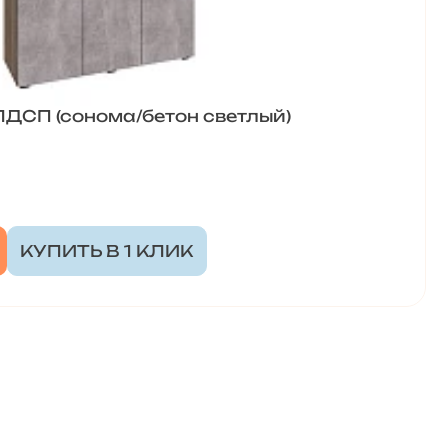
ДСП (сонома/бетон светлый)
КУПИТЬ В 1 КЛИК