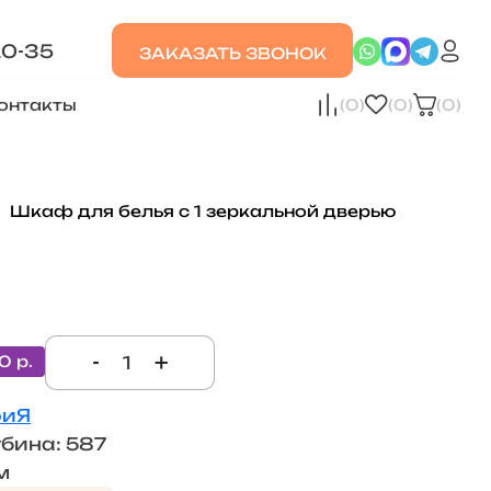
20-35
ЗАКАЗАТЬ ЗВОНОК
онтакты
(0)
(0)
(0)
Шкаф для белья с 1 зеркальной дверью
-
+
0 р.
риЯ
убина: 587
м