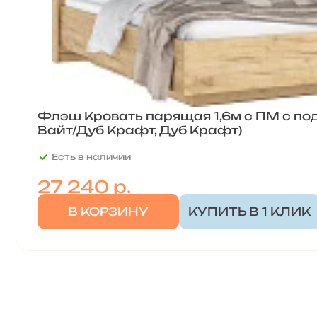
Флэш Кровать парящая 1,6м с ПМ с по
Вайт/Дуб Крафт, Дуб Крафт)
Есть в наличии
27 240
р.
В КОРЗИНУ
КУПИТЬ В 1 КЛИК