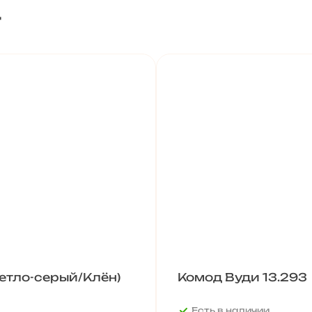
т
етло-серый/Клён)
Комод Вуди 13.293
Есть в наличии