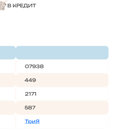
В КРЕДИТ
07938
449
2171
587
ТриЯ