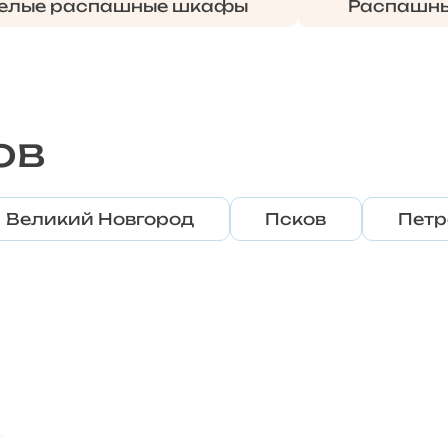
елые распашные шкафы
Распашны
ов
Великий Новгород
Псков
Петр