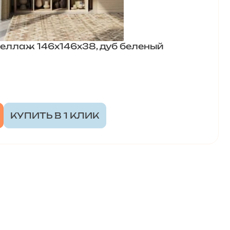
еллаж 146x146х38, дуб беленый
КУПИТЬ В 1 КЛИК