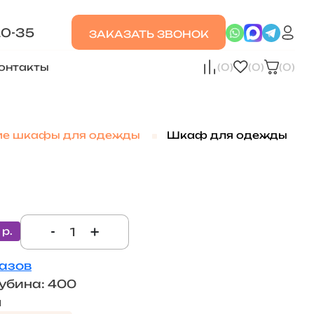
20-35
ЗАКАЗАТЬ ЗВОНОК
онтакты
(0)
(0)
(0)
ие шкафы для одежды
Шкаф для одежды
-
+
 р.
лазов
лубина: 400
м