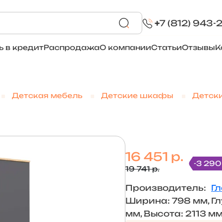
+
7 (812) 943-
ь в кредит
Распродажа
О компании
Статьи
Отзывы
К
Детская мебель
Детские шкафы
Детск
16 451 р.
-3 290
19 741 р.
Производитель:
Г
Ширина: 798 мм, Г
мм, Высота: 2113 м