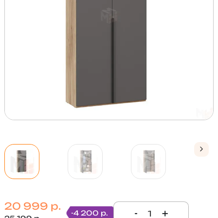
20 999 р.
-
+
-4 200 р.