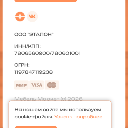
ООО "ЭТАЛОН"
ИНН/КПП:
7806560900/780601001
ОГРН:
1197847119238
Мебель Маркет (с) 2026
На нашем сайте мы используем
Политика конфиденциальности
|
cookie-файлы.
Узнать подробнее
Карта сайта