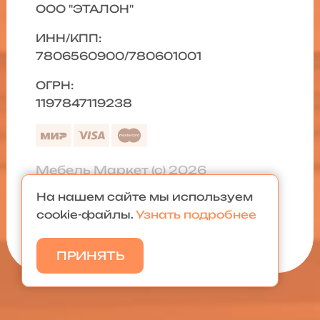
ООО "ЭТАЛОН"
ИНН/КПП:
7806560900/780601001
ОГРН:
1197847119238
Мебель Маркет (с) 2026
На нашем сайте мы используем
Политика конфиденциальности
|
cookie-файлы.
Узнать подробнее
Карта сайта
ПРИНЯТЬ