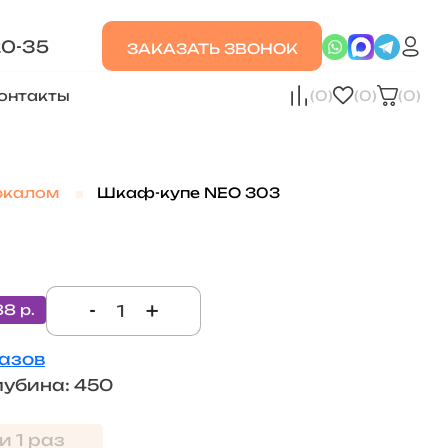
20-35
ЗАКАЗАТЬ ЗВОНОК
онтакты
(0)
(0)
(0)
ркалом
Шкаф-купе NEO 303
-
+
88 р.
лазов
лубина: 450
и 1 раз