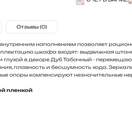
Отзывы (0)
внутренним наполнением позволяет рацион
мплектацию шкафа входят: выдвижная штанг
и глухой в декоре Дуб Табачный - перемещаю
ания, плавность и бесшумность хода. Зерка
мые опоры компенсируют незначительные не
ой пленкой