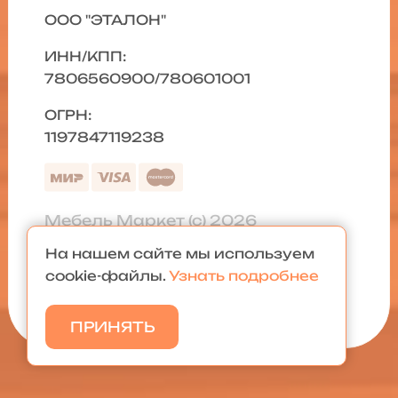
ООО "ЭТАЛОН"
ИНН/КПП:
7806560900/780601001
ОГРН:
1197847119238
Мебель Маркет (с) 2026
На нашем сайте мы используем
Политика конфиденциальности
|
cookie-файлы.
Узнать подробнее
Карта сайта
ПРИНЯТЬ