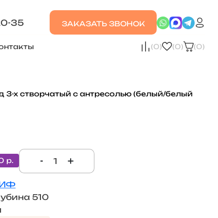
20-35
ЗАКАЗАТЬ ЗВОНОК
онтакты
(0)
(0)
(0)
3-х створчатый с антресолью (белый/белый
-
+
0 р.
ИФ
лубина 510
м