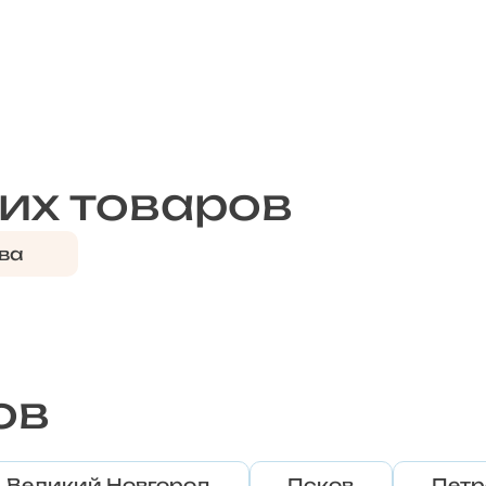
их товаров
ва
ов
Великий Новгород
Псков
Петр