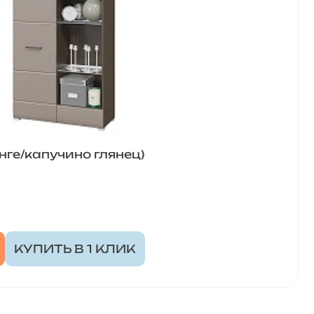
нге/капучино глянец)
КУПИТЬ В 1 КЛИК