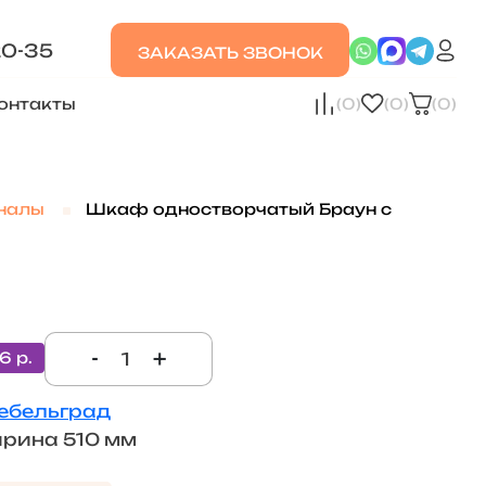
20-35
ЗАКАЗАТЬ ЗВОНОК
онтакты
(0)
(0)
(0)
налы
Шкаф одностворчатый Браун с
-
+
6 р.
ебельград
рина 510 мм