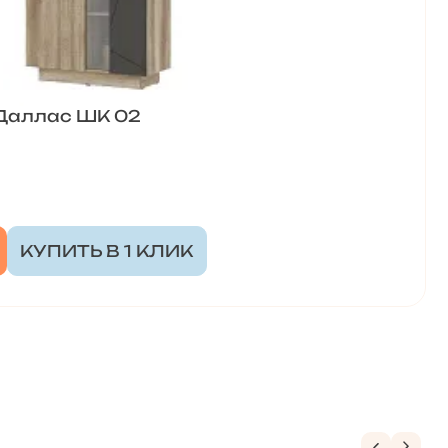
Даллас ШК 02
КУПИТЬ В 1 КЛИК