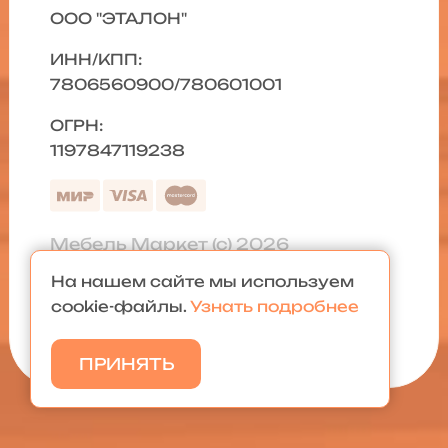
ООО "ЭТАЛОН"
ИНН/КПП:
7806560900/780601001
ОГРН:
1197847119238
Мебель Маркет (с) 2026
На нашем сайте мы используем
Политика конфиденциальности
|
cookie-файлы.
Узнать подробнее
Карта сайта
ПРИНЯТЬ