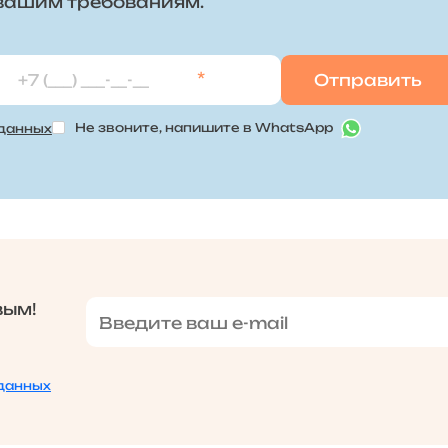
 вашим требованиям.
*
Не звоните, напишите в WhatsApp
 данных
вым!
данных