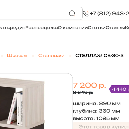
+
7 (812) 943-
ь в кредит
Распродажа
О компании
Статьи
Отзывы
К
Шкафы
Стеллажи
СТЕЛЛАЖ CБ-30-3
7 200 р.
-1 440 
8 640 р.
ширина: 890 мм
глубина: 360 мм
высота: 1095 мм
Этот товар купил