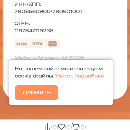
ИНН/КПП:
7806560900/780601001
ОГРН:
1197847119238
Мебель Маркет (с) 2026
На нашем сайте мы используем
Политика конфиденциальности
|
cookie-файлы.
Узнать подробнее
Карта сайта
ПРИНЯТЬ
(0)
(0)
(0)