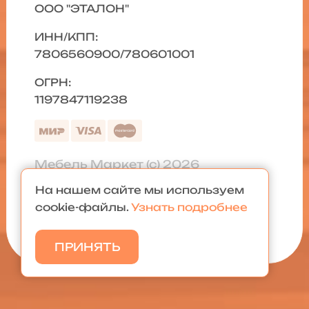
ООО "ЭТАЛОН"
ИНН/КПП:
7806560900/780601001
ОГРН:
1197847119238
Мебель Маркет (с) 2026
На нашем сайте мы используем
Политика конфиденциальности
|
cookie-файлы.
Узнать подробнее
Карта сайта
ПРИНЯТЬ