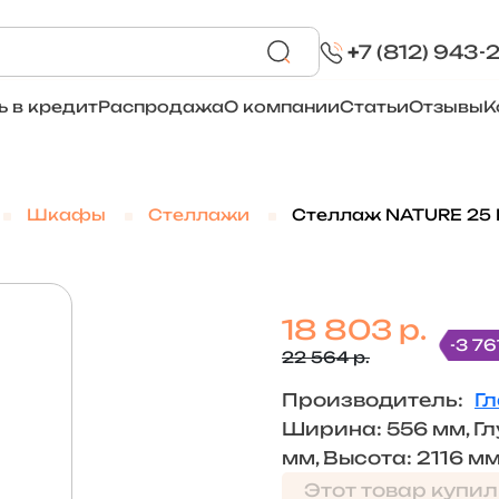
+
7 (812) 943-
ь в кредит
Распродажа
О компании
Статьи
Отзывы
К
Шкафы
Стеллажи
Стеллаж NATURE 25 
18 803 р.
-3 76
22 564 р.
Производитель:
Г
Ширина: 556 мм, Гл
мм, Высота: 2116 м
Этот товар купил