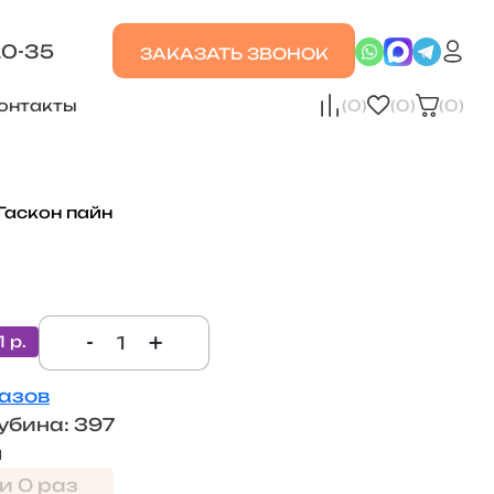
20-35
ЗАКАЗАТЬ ЗВОНОК
онтакты
(0)
(0)
(0)
Гаскон пайн
-
+
1 р.
лазов
убина: 397
м
и 0 раз