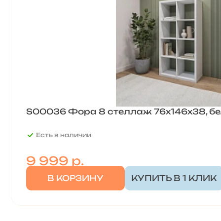
S00036 Фора 8 стеллаж 76х146х38, б
Есть в наличии
9 999
р.
В КОРЗИНУ
КУПИТЬ В 1 КЛИК