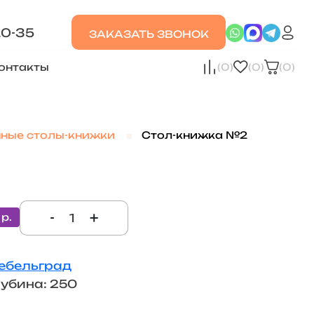
20-35
ЗАКАЗАТЬ ЗВОНОК
онтакты
(0)
(0)
(0)
нные столы-книжки
Стол-книжка №2
-
+
 р.
ебельград
лубина: 250