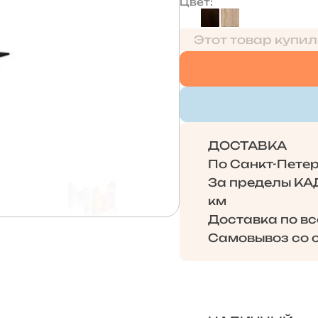
Цвет
Этот товар купил
ДОСТАВКА
По Санкт-Петерб
За пределы КАД 
км
Доставка по в
Самовывоз со с