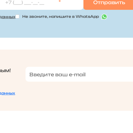
*
Не звоните, напишите в WhatsApp
 данных
вым!
данных