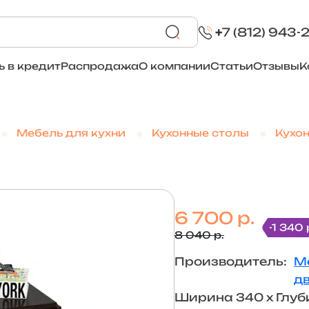
+
7 (812) 943-
ь в кредит
Распродажа
О компании
Статьи
Отзывы
К
Мебель для кухни
Кухонные столы
Кухо
6 700 р.
-1 340 
8 040 р.
Производитель:
М
д
Ширина 340 х Глуб