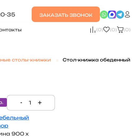
20-35
ЗАКАЗАТЬ ЗВОНОК
онтакты
(0)
(0)
(0)
нные столы-книжки
Стол-книжка обеденный
-
+
р.
ебельный
вор
ина 900 х