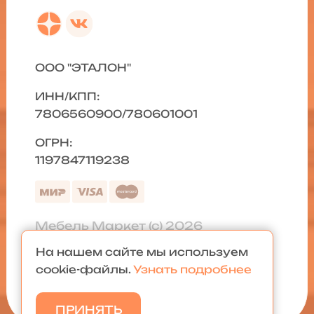
ООО "ЭТАЛОН"
ИНН/КПП:
7806560900/780601001
ОГРН:
1197847119238
Мебель Маркет (с) 2026
На нашем сайте мы используем
Политика конфиденциальности
|
cookie-файлы.
Узнать подробнее
Карта сайта
ПРИНЯТЬ