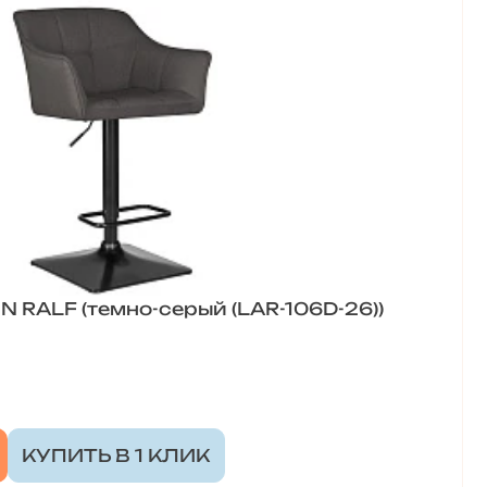
 RALF (темно-серый (LAR-106D-26))
КУПИТЬ В 1 КЛИК