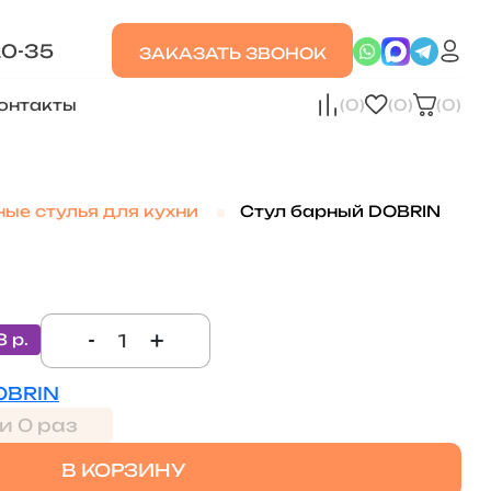
20-35
ЗАКАЗАТЬ ЗВОНОК
онтакты
(0)
(0)
(0)
ые стулья для кухни
Стул барный DOBRIN
-
+
8 р.
OBRIN
и 0 раз
В КОРЗИНУ