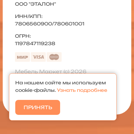
ООО "ЭТАЛОН"
ИНН/КПП:
7806560900/780601001
ОГРН:
1197847119238
Мебель Маркет (с) 2026
На нашем сайте мы используем
Политика конфиденциальности
|
cookie-файлы.
Узнать подробнее
Карта сайта
ПРИНЯТЬ