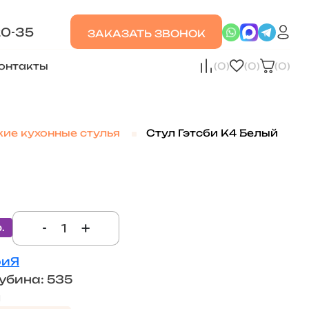
20-35
ЗАКАЗАТЬ ЗВОНОК
онтакты
(0)
(0)
(0)
кие кухонные стулья
Стул Гэтсби К4 Белый
-
+
.
риЯ
убина: 535
м