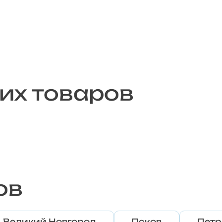
их товаров
ов
Великий Новгород
Псков
Петр