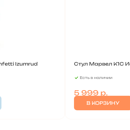
fetti Izumrud
Стул Марвел К1С Ис
Есть в наличии
5 999
р.
В КОРЗИНУ