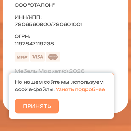
ООО "ЭТАЛОН"
ИНН/КПП:
7806560900/780601001
ОГРН:
1197847119238
Мебель Маркет (с) 2026
На нашем сайте мы используем
Политика конфиденциальности
|
cookie-файлы.
Узнать подробнее
Карта сайта
ПРИНЯТЬ