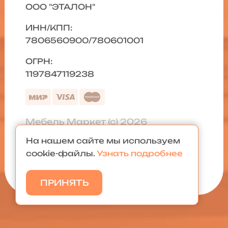
ООО "ЭТАЛОН"
ИНН/КПП:
7806560900/780601001
ОГРН:
1197847119238
Мебель Маркет (с) 2026
На нашем сайте мы используем
Политика конфиденциальности
|
cookie-файлы.
Узнать подробнее
Карта сайта
ПРИНЯТЬ