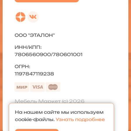
ООО "ЭТАЛОН"
ИНН/КПП:
7806560900/780601001
ОГРН:
1197847119238
Мебель Маркет (с) 2026
На нашем сайте мы используем
Политика конфиденциальности
|
cookie-файлы.
Узнать подробнее
Карта сайта