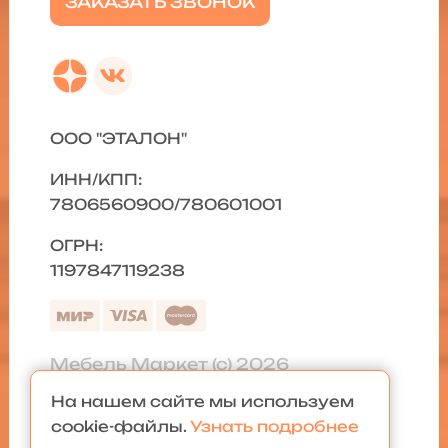
ЗАКАЗАТЬ ЗВОНОК
ООО "ЭТАЛОН"
ИНН/КПП:
7806560900/780601001
ОГРН:
1197847119238
Мебель Маркет (с) 2026
На нашем сайте мы используем
Политика конфиденциальности
|
cookie-файлы.
Узнать подробнее
Карта сайта