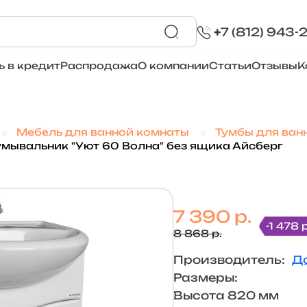
+
7 (812) 943-
ь в кредит
Распродажа
О компании
Статьи
Отзывы
К
Мебель для ванной комнаты
Тумбы для ван
умывальник "Уют 60 Волна" без ящика Айсберг
7 390 р.
-1 478 р
8 868 р.
Производитель:
Д
Размеры:
Высота 820 мм