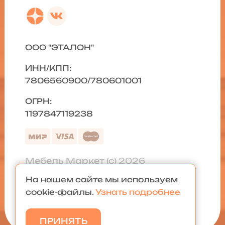
ООО "ЭТАЛОН"
ИНН/КПП:
7806560900/780601001
ОГРН:
1197847119238
Мебель Маркет (с) 2026
На нашем сайте мы используем
Политика конфиденциальности
|
cookie-файлы.
Узнать подробнее
Карта сайта
ПРИНЯТЬ