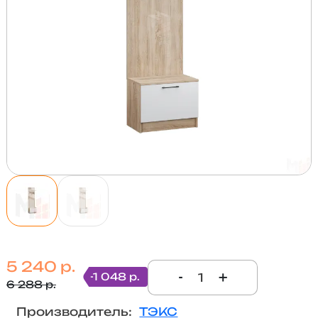
5 240 р.
-
+
-1 048 р.
6 288 р.
Производитель:
ТЭКС