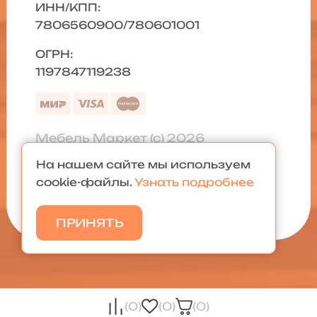
ИНН/КПП:
7806560900/780601001
ОГРН:
1197847119238
Мебель Маркет (с) 2026
На нашем сайте мы используем
Политика конфиденциальности
|
cookie-файлы.
Узнать подробнее
Карта сайта
ПРИНЯТЬ
(0)
(0)
(0)